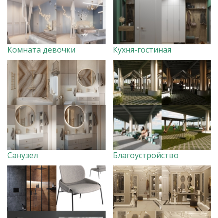
Комната девочки
Кухня-гостиная
Санузел
Благоустройство