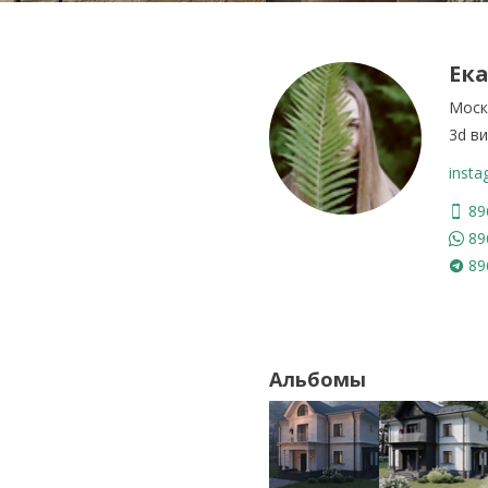
Ек
Моск
3d в
inst
89
89
89
Альбомы