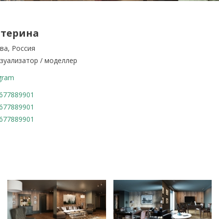
атерина
ва, Россия
изуализатор / моделлер
agram
677889901
677889901
677889901